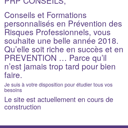
PRP CONSEILS,
i
g
Conseils et Formations
a
personnalisés en Prévention des
t
Risques Professionnels, vous
i
souhaite une belle année 2018.
o
n
Qu’elle soit riche en succès et en
PREVENTION … Parce qu’il
n’est jamais trop tard pour bien
faire.
Je suis à votre disposition pour étudier tous vos
besoins
Le site est actuellement en cours de
construction